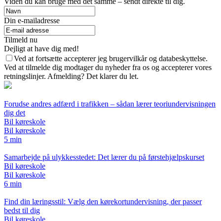
Viden du kan bruge med det samme – sendt direkte til dig.
Din e-mailadresse
Tilmeld nu
Dejligt at have dig med!
Ved at fortsætte accepterer jeg brugervilkår og databeskyttelse.
Ved at tilmelde dig modtager du nyheder fra os og accepterer vores
retningslinjer. Afmelding? Det klarer du let.
Forudse andres adfærd i trafikken – sådan lærer teoriundervisningen
dig det
Bil køreskole
Bil køreskole
5 min
Samarbejde på ulykkesstedet: Det lærer du på førstehjælpskurset
Bil køreskole
Bil køreskole
6 min
Find din læringsstil: Vælg den kørekortundervisning, der passer
bedst til dig
Bil køreskole