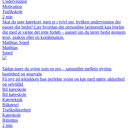
Undervisning
Motivation
Trafikskole
2 min
Skal du tage kørekort, men er i tvivl om, hvilken undervisning der
passer dig bedst? Lær hvordan din personlige læringsstil kan hjælpe
dig med at vælge det rette forløb – uanset om du lærer bedst gennem
teori, praksis eller en kombination.
Matthias Smed
Matthias
Smed
Sådan tager du sving som en pro – samspillet mellem styring,
hastighed og gearvalg
Få styr på teknikken bag perfekte sving og kør med større sikkerhed
og selvtillid
Bil køreskole
Bil køreskole
Køreteknik
Bilkørsel
Trafiksikkerhed
Køreskole
Bilisttips
2 min