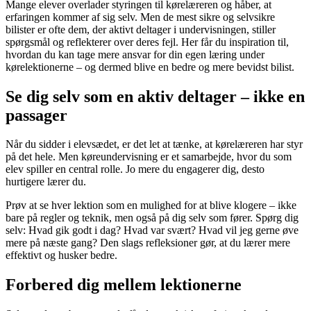
Mange elever overlader styringen til kørelæreren og håber, at
erfaringen kommer af sig selv. Men de mest sikre og selvsikre
bilister er ofte dem, der aktivt deltager i undervisningen, stiller
spørgsmål og reflekterer over deres fejl. Her får du inspiration til,
hvordan du kan tage mere ansvar for din egen læring under
kørelektionerne – og dermed blive en bedre og mere bevidst bilist.
Se dig selv som en aktiv deltager – ikke en
passager
Når du sidder i elevsædet, er det let at tænke, at kørelæreren har styr
på det hele. Men køreundervisning er et samarbejde, hvor du som
elev spiller en central rolle. Jo mere du engagerer dig, desto
hurtigere lærer du.
Prøv at se hver lektion som en mulighed for at blive klogere – ikke
bare på regler og teknik, men også på dig selv som fører. Spørg dig
selv: Hvad gik godt i dag? Hvad var svært? Hvad vil jeg gerne øve
mere på næste gang? Den slags refleksioner gør, at du lærer mere
effektivt og husker bedre.
Forbered dig mellem lektionerne