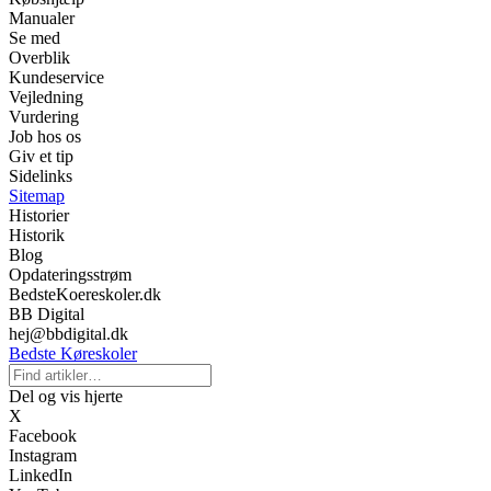
Manualer
Se med
Overblik
Kundeservice
Vejledning
Vurdering
Job hos os
Giv et tip
Sidelinks
Sitemap
Historier
Historik
Blog
Opdateringsstrøm
BedsteKoereskoler.dk
BB Digital
hej@bbdigital.dk
Bedste Køreskoler
Del og vis hjerte
X
Facebook
Instagram
LinkedIn