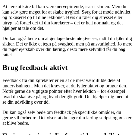
At lære at køre bil kan være nervepirrende, især i starten. Men du
kan selv gøre meget for at skabe tryghed. Sørg for at møde udhvilet
og fokuseret op til dine lektioner. Hvis du føler dig stresset eller
utryg, så fortæl det til din kørelærer – det er helt normalt, og det
hjælper at tale om det.
Du kan også bede om at gentage bestemte øvelser, indtil du føler dig
sikker. Det er ikke et tegn på svaghed, men på ansvarlighed. Jo mere
du tager ejerskab over din læring, desto mere selvtillid får du bag
rattet.
Brug feedback aktivt
Feedback fra din kørelærer er en af de mest værdifulde dele af
undervisningen. Men det kræver, at du lytter aktivt og bruger den.
Notér gerne de vigtigste pointer efter hver lektion – for eksempel
hvad du skal øve på, og hvad der gik godt. Det hjælper dig med at
se din udvikling over tid.
Du kan også selv bede om feedback på specifikke områder, du
gerne vil forbedre. Det viser, at du tager din læring seriøst og ønsker
at blive bedre.