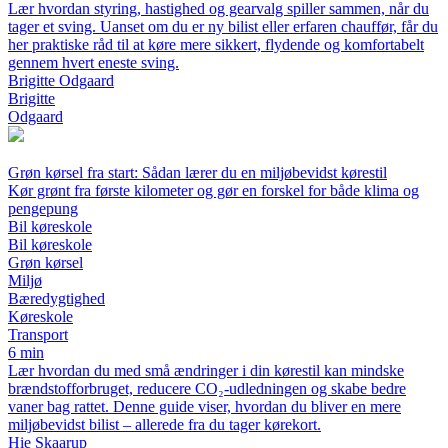
Lær hvordan styring, hastighed og gearvalg spiller sammen, når du
tager et sving. Uanset om du er ny bilist eller erfaren chauffør, får du
her praktiske råd til at køre mere sikkert, flydende og komfortabelt
gennem hvert eneste sving.
Brigitte Odgaard
Brigitte
Odgaard
Grøn kørsel fra start: Sådan lærer du en miljøbevidst kørestil
Kør grønt fra første kilometer og gør en forskel for både klima og
pengepung
Bil køreskole
Bil køreskole
Grøn kørsel
Miljø
Bæredygtighed
Køreskole
Transport
6 min
Lær hvordan du med små ændringer i din kørestil kan mindske
brændstofforbruget, reducere CO₂-udledningen og skabe bedre
vaner bag rattet. Denne guide viser, hvordan du bliver en mere
miljøbevidst bilist – allerede fra du tager kørekort.
Hie Skaarup