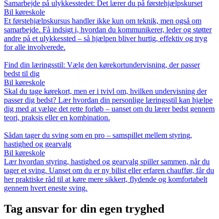
Samarbejde på ulykkesstedet: Det lærer du på førstehjælpskurset
Bil køreskole
Et førstehjælpskursus handler ikke kun om teknik, men også om
samarbejde. Få indsigt i, hvordan du kommunikerer, leder og støtter
andre på et ulykkessted – så hjælpen bliver hurtig, effektiv og tryg
for alle involverede.
Find din læringsstil: Vælg den kørekortundervisning, der passer
bedst til dig
Bil køreskole
Skal du tage kørekort, men er i tvivl om, hvilken undervisning der
passer dig bedst? Lær hvordan din personlige læringsstil kan hjælpe
dig med at vælge det rette forløb – uanset om du lærer bedst gennem
teori, praksis eller en kombination.
Sådan tager du sving som en pro – samspillet mellem styring,
hastighed og gearvalg
Bil køreskole
Lær hvordan styring, hastighed og gearvalg spiller sammen, når du
tager et sving. Uanset om du er ny bilist eller erfaren chauffør, får du
her praktiske råd til at køre mere sikkert, flydende og komfortabelt
gennem hvert eneste sving.
Tag ansvar for din egen tryghed