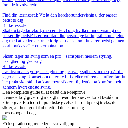
for alle involverede.
Find din læringsstil: Vælg den kørekortundervisning, der passer
bedst til dig
Bil køreskole
Skal du tage kørekort, men er i tvivl om, hvilken undervisning der
passer dig bedst? Lær hvordan din personlige læringsstil kan hjælpe
dig med at vælge det rette forløb – uanset om du lærer bedst gennem
teori, praksis eller en kombination.
Sådan tager du sving som en pro – samspillet mellem styring,
hastighed og gearvalg
Bil køreskole
Lær hvordan styring, hastighed og gearvalg spiller sammen, når du
tager et sving. Uanset om du er ny bilist eller erfaren chauffør, får du
her praktiske råd til at køre mere sikkert, flydende og komfortabelt
gennem hvert eneste sving.
Den komplette guide til at bestå din køreprøve
Denne e-bog giver dig indsigt i, hvad der kræves for at bestå din
køreprøve. Fra teori til praktiske øvelser får du tips og tricks, der
sikrer, at du er godt forberedt til den store dag.
Læs e-bogen i dag
Få inspiration og nyheder – skriv dig op