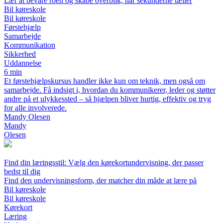
Lær at bevare roen og skabe overblik, når sekunderne tæller
Bil køreskole
Bil køreskole
Førstehjælp
Samarbejde
Kommunikation
Sikkerhed
Uddannelse
6 min
Et førstehjælpskursus handler ikke kun om teknik, men også om
samarbejde. Få indsigt i, hvordan du kommunikerer, leder og støtter
andre på et ulykkessted – så hjælpen bliver hurtig, effektiv og tryg
for alle involverede.
Mandy Olesen
Mandy
Olesen
Find din læringsstil: Vælg den kørekortundervisning, der passer
bedst til dig
Find den undervisningsform, der matcher din måde at lære på
Bil køreskole
Bil køreskole
Kørekort
Læring