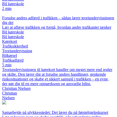
Bil køreskole
2 min
Forudse andres adfærd i trafikken – sådan lærer teoriundervisningen
dig det
Lær at aflæse trafikken og forstå, hvordan andre trafikanter tænker
Bil køreskole
Bil køreskole
Kørekort
Trafiksikkerhed
Teoriundervisning
Bilkørsel
Trafikadfærd
5 min
Teoriundervisningen til kørekort handler om meget mere end regler
og skilte. Den lærer dig at forudse andres handlinger, genkende
risikosituationer og skabe et sikkert samspil i trafikken – en evne,
der gør dig til en mere opmærksom og ansvarlig bilist.
Christian Nielsen
Christian
Nielsen
Samarbejde på ulykkesstedet: Det lærer du på førstehjælpskurset