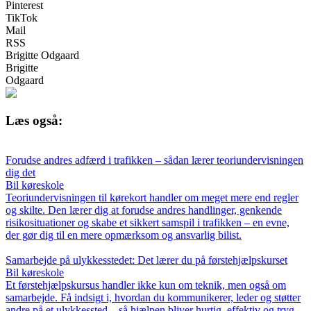
Pinterest
TikTok
Mail
RSS
Brigitte Odgaard
Brigitte
Odgaard
Læs også:
Forudse andres adfærd i trafikken – sådan lærer teoriundervisningen
dig det
Bil køreskole
Teoriundervisningen til kørekort handler om meget mere end regler
og skilte. Den lærer dig at forudse andres handlinger, genkende
risikosituationer og skabe et sikkert samspil i trafikken – en evne,
der gør dig til en mere opmærksom og ansvarlig bilist.
Samarbejde på ulykkesstedet: Det lærer du på førstehjælpskurset
Bil køreskole
Et førstehjælpskursus handler ikke kun om teknik, men også om
samarbejde. Få indsigt i, hvordan du kommunikerer, leder og støtter
andre på et ulykkessted – så hjælpen bliver hurtig, effektiv og tryg