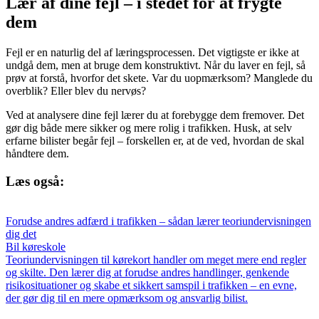
Lær af dine fejl – i stedet for at frygte
dem
Fejl er en naturlig del af læringsprocessen. Det vigtigste er ikke at
undgå dem, men at bruge dem konstruktivt. Når du laver en fejl, så
prøv at forstå, hvorfor det skete. Var du uopmærksom? Manglede du
overblik? Eller blev du nervøs?
Ved at analysere dine fejl lærer du at forebygge dem fremover. Det
gør dig både mere sikker og mere rolig i trafikken. Husk, at selv
erfarne bilister begår fejl – forskellen er, at de ved, hvordan de skal
håndtere dem.
Læs også:
Forudse andres adfærd i trafikken – sådan lærer teoriundervisningen
dig det
Bil køreskole
Teoriundervisningen til kørekort handler om meget mere end regler
og skilte. Den lærer dig at forudse andres handlinger, genkende
risikosituationer og skabe et sikkert samspil i trafikken – en evne,
der gør dig til en mere opmærksom og ansvarlig bilist.