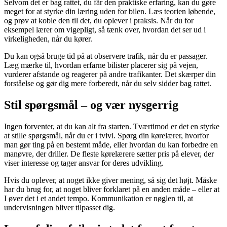
Selvom det er bag rattet, du får den praktiske erfaring, kan du gøre
meget for at styrke din læring uden for bilen. Læs teorien løbende,
og prøv at koble den til det, du oplever i praksis. Når du for
eksempel lærer om vigepligt, så tænk over, hvordan det ser ud i
virkeligheden, når du kører.
Du kan også bruge tid på at observere trafik, når du er passager.
Læg mærke til, hvordan erfarne bilister placerer sig på vejen,
vurderer afstande og reagerer på andre trafikanter. Det skærper din
forståelse og gør dig mere forberedt, når du selv sidder bag rattet.
Stil spørgsmål – og vær nysgerrig
Ingen forventer, at du kan alt fra starten. Tværtimod er det en styrke
at stille spørgsmål, når du er i tvivl. Spørg din kørelærer, hvorfor
man gør ting på en bestemt måde, eller hvordan du kan forbedre en
manøvre, der driller. De fleste kørelærere sætter pris på elever, der
viser interesse og tager ansvar for deres udvikling.
Hvis du oplever, at noget ikke giver mening, så sig det højt. Måske
har du brug for, at noget bliver forklaret på en anden måde – eller at
I øver det i et andet tempo. Kommunikation er nøglen til, at
undervisningen bliver tilpasset dig.